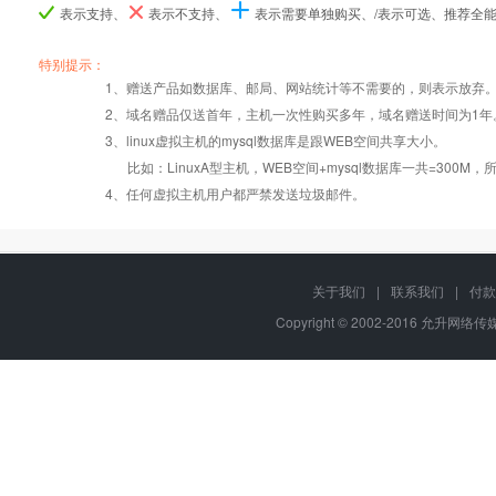
表示支持、
表示不支持、
表示需要单独购买、/表示可选、推荐全
产品编号
产品编号
产品编号
w5
w5
w5
b070
b070
b070
B071
B071
B071
特别提示：
1、赠送产品如数据库、邮局、网站统计等不需要的，则表示放弃
Windows2008/
Windows2008/
Windows2008/
2、域名赠品仅送首年，主机一次性购买多年，域名赠送时间为1年
操作系统
设置首页
数据定期备份
Linux
Linux
Linux
3、linux虚拟主机的mysql数据库是跟WEB空间共享大小。
比如：LinuxA型主机，WEB空间+mysql数据库一共=3
PHP
错误页面定义
数据自助恢复
4、任何虚拟主机用户都严禁发送垃圾邮件。
ASP
rar在线压缩
10重安全保障
关于我们
|
联系我们
|
付款
Copyright © 2002-2016 允升网络传媒,
ASP.net
免费预装软件
千兆防火墙系统
MSSQL
版本:2000/2005/
Urlrewrite
QQ全球免费电话
2008/2012
MySQL
24x7x365