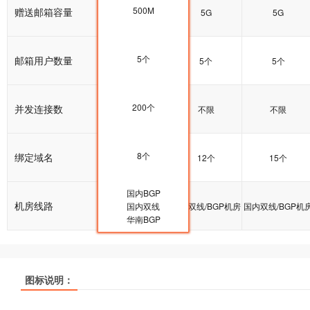
500M
赠送邮箱容量
5G
5G
5G
5个
邮箱用户数量
5个
5个
5个
200个
并发连接数
200个
不限
不限
8个
绑定域名
10个
12个
15个
国内BGP
机房线路
国内双线/BGP机房
国内双线
国内双线/BGP机房
国内双线/BGP机
华南BGP
热销
热销
热销
热销
热销
热销
图标说明：
产品名称
产品名称
产品名称
云峰A
云峰A
云峰A
云峰B
云峰B
云峰B
多线企业型
多线企业型
多线企业型