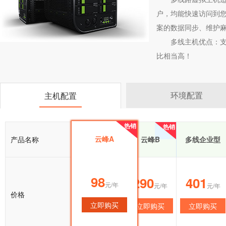
户，均能快速访问到您
案的数据同步、维护
多线主机优点：
比相当高！
环境配置
主机配置
热销
热销
热销
云峰A
产品名称
云峰A
云峰B
多线企业型
98
98
290
401
元/年
元/年
元/年
元/年
价格
立即购买
立即购买
立即购买
立即购买