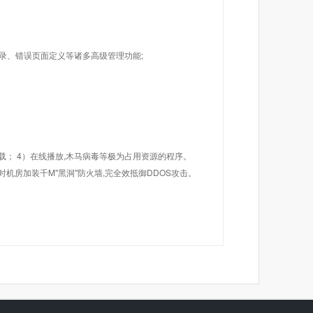
目录、错误页面定义等诸多高级管理功能;
载； 4）在线播放,木马病毒等极为占用资源的程序。
机房加装千M"黑洞"防火墙,完全效抵御DDOS攻击。