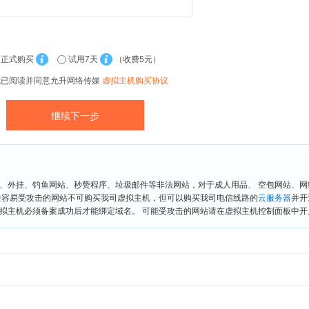
正式购买
试用7天
（收费5元）
我已阅读并同意允升网络传媒
虚拟主机购买协议
、外挂、钓鱼网站、秒赞程序、垃圾邮件等非法网站，对于成人用品、 空包网站、
险容易受攻击的网站不可购买我司虚拟主机，但可以购买我司电信线路的
云服务器
并开
拟主机必须备案成功后才能绑定域名。 可能受攻击的网站请在虚拟主机控制面板中开启“