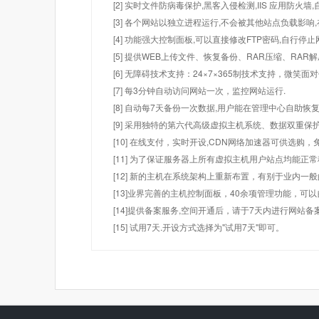
[2] 实时文件防病毒保护,黑客入侵检测,IIS 应用防火
[3] 各个网站以独立进程运行,不会被其他站点负载影响,
[4] 功能强大控制面板,可以直接修改FTP密码,自行停
[5] 提供WEB上传文件、恢复备份、RAR压缩、R
[6] 无障碍技术支持：24×7×365制技术支持，微笑面
[7] 每3分钟自动访问网站一次，监控网站运行.
[8] 自动每7天备份一次数据,用户能在管理中心自助恢复
[9] 采用独特的第六代高级虚拟主机系统、数据双重保
[10] 在线支付，实时开设,CDN网络加速器可供选
[11] 为了保证服务器上所有虚拟主机用户站点均能正
[12] 新的主机在系统架构上重新布置，有别于业内一
[13]业界完善的主机控制面板，40余项管理功能，可
[14]提供备案服务,空间开通后，请于7天内进行网站备
[15] 试用7天.开设方式选择为"试用7天"即可。