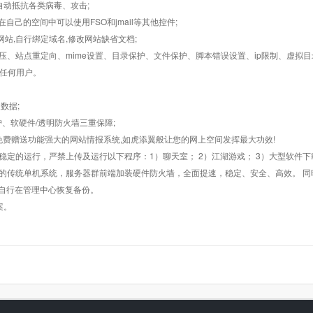
墙,自动抵抗各类病毒、攻击;
在自己的空间中可以使用FSO和jmail等其他控件;
止网站,自行绑定域名,修改网站缺省文档;
AR解压、站点重定向、mime设置、目录保护、文件保护、脚本错误设置、ip限制、虚拟
对任何用户。
数据;
护、软硬件/透明防火墙三重保障;
购，免费赠送功能强大的网站情报系统,如虎添翼般让您的网上空间发挥最大功效!
常稳定的运行，严禁上传及运行以下程序：1）聊天室； 2）江湖游戏； 3）大型软件下
般的传统单机系统，服务器群前端加装硬件防火墙，全面提速，稳定、安全、高效。 同时
以自行在管理中心恢复备份。
案。